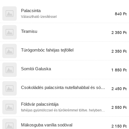
Palacsinta
840 Ft
Választható ízesítéssel
Tiramisu
2 350 Ft
Túrógombóc fahéjas tejföllel
2 350 Ft
Somlói Galuska
1 850 Ft
Csokoládés palacsinta nutellahabbal és sós
2 450 Ft
karamellel
Földvár palacsintája
2 550 Ft
fahéjas gyümölccsel és túrókrémmel töltve. helyben
fogyasztva kemencében sütve ;)
Mákosguba vanília sodóval
2 150 Ft