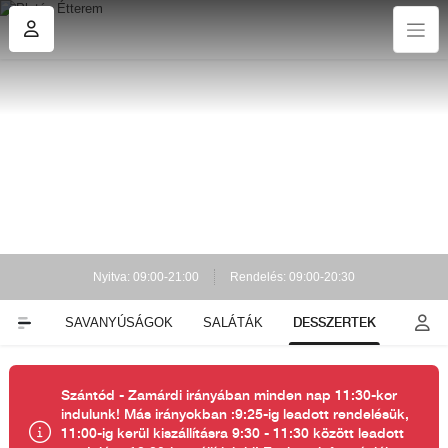
Nyitva: 09:00-21:00
Rendelés: 09:00-20:30
DESSZERTEK
KNAK
SAVANYÚSÁGOK
SALÁTÁK
Szántód - Zamárdi irányában minden nap 11:30-kor
indulunk! Más irányokban :9:25-ig leadott rendelésük,
11:00-ig kerül kiszállításra 9:30 - 11:30 között leadott