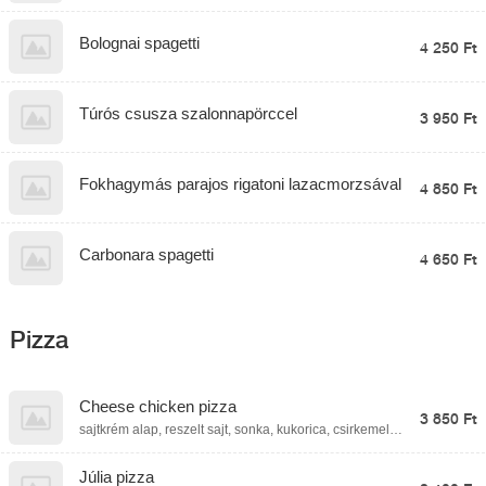
mozzarella golyó, bébi spenót, tejszín, parmezán
Bolognai spagetti
4 250 Ft
Túrós csusza szalonnapörccel
3 950 Ft
Fokhagymás parajos rigatoni lazacmorzsával
4 850 Ft
Carbonara spagetti
4 650 Ft
Pizza
Cheese chicken pizza
3 850 Ft
sajtkrém alap, reszelt sajt, sonka, kukorica, csirkemell
kocka, parmezán
Júlia pizza