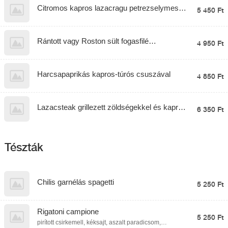
kapros mártás
Citromos kapros lazacragu petrezselymes
5 450 Ft
mogyoróburgonyával
Rántott vagy Roston sült fogasfilé
4 950 Ft
fokhagymás parajos rizzsel
Harcsapaprikás kapros-túrós csuszával
4 850 Ft
Lazacsteak grillezett zöldségekkel és kapros
6 350 Ft
citrusmártással
Tészták
Chilis garnélás spagetti
5 250 Ft
Rigatoni campione
5 250 Ft
pirított csirkemell, kéksajt, aszalt paradicsom,