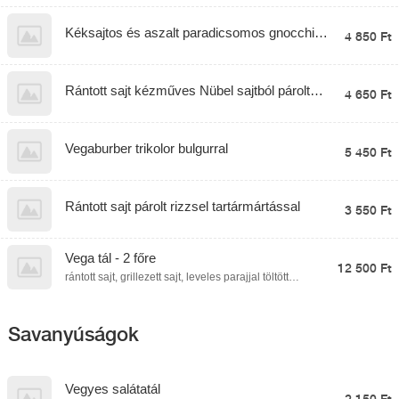
rukkolasalátával
Kéksajtos és aszalt paradicsomos gnocchi
4 850 Ft
mozzarella golyókkal és bébispenóttal
Rántott sajt kézműves Nübel sajtból párolt
4 650 Ft
rizzsel és tartármátással
Vegaburber trikolor bulgurral
5 450 Ft
Rántott sajt párolt rizzsel tartármártással
3 550 Ft
Vega tál - 2 főre
12 500 Ft
rántott sajt, grillezett sajt, leveles parajjal töltött
palacsinta, aszalt szilvával töltött camambert,
panírozott hagymakarika, párolt rizs, fűszeres
steakburgonya, trikolor bulgur, tartármártás
Savanyúságok
Vegyes salátatál
2 150 Ft