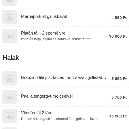
steakburgonyával, lecsokrémmel és
almapaprikával
Marhapörkölt galuskával
4 950 Ft
Platán tál - 2 személyre
10 800 Ft
konfitált tarja, sajttal és sonkával töltött rántott
csirkemell, kacsamell filé, sörös csülök, rántott sajt,
párolt rizs., steak burgonya, hgasábburgonya,
póréhagymamártás
Halak
Branzino filé pisztáciás morzsával, grillezett
5 650 Ft
zöldségekkel, citrusos kapros mártással
Paella tengergyümölcseivel
5 750 Ft
Vitorlás tál 2 főre
13 800 Ft
Roston sült fogasfilé, calamari fritti, grillezett lazac,
rántott harcsafilé, párolt rizs, petrezselymes
mogyoróburgonya, fűszeres steakburgonya, citrusos-