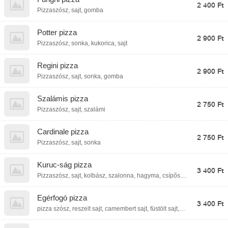
2 400 Ft
Pizzaszósz, sajt, gomba
Potter pizza
2 900 Ft
Pizzaszósz, sonka, kukorica, sajt
Regini pizza
2 900 Ft
Pizzaszósz, sajt, sonka, gomba
Szalámis pizza
2 750 Ft
Pizzaszósz, sajt, szalámi
Cardinale pizza
2 750 Ft
Pizzaszósz, sajt, sonka
Kuruc-ság pizza
3 400 Ft
Pizzaszósz, sajt, kolbász, szalonna, hagyma, csípős
pepperoni
Egérfogó pizza
3 400 Ft
pizza szósz, reszelt sajt, camembert sajt, füstölt sajt,
parmezán