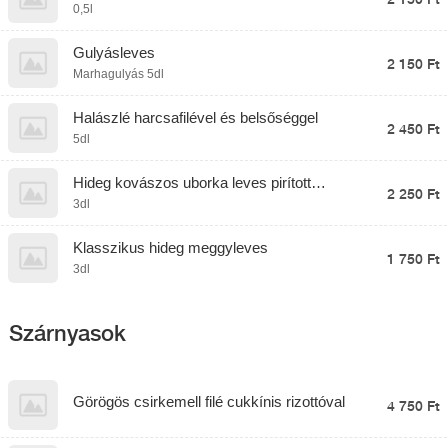
0,5l
Gulyásleves
2 150 Ft
Marhagulyás 5dl
Halászlé harcsafilével és belsőséggel
2 450 Ft
5dl
Hideg kovászos uborka leves pirított
2 250 Ft
garnélával
3dl
Klasszikus hideg meggyleves
1 750 Ft
3dl
Szárnyasok
Görögös csirkemell filé cukkínis rizottóval
4 750 Ft