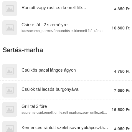
Rántott vagy rost csirkemell filé
4 350 Ft
paradicsomos-fokhagymás rigatoni tésztával
Csirke tál - 2 személyre
10 800 Ft
kacsacomb, parmezánbundás csirkemell filé, rántott
csirkemell filé, sajttal és sonkával töltött csirkemell filé
rántva, rántott sajt, párolt rizs, fűszeres
steakburgonya, serpenyős burgonya,
póréhagymamártás
Sertés-marha
Csülkös pacal lángos ágyon
4 750 Ft
Csülök tál lecsós burgonyával
7 850 Ft
Grill tál 2 főre
16 500 Ft
supreme csirkemell, grillezett marhaszegy, grillezett
sajt, grillkolbász, grillezett branzino, grillezett
zöldségek, párolt rizs, fűszeres steakburgonya,
hasábburgonya, aglio olio mártás
Kemencés rántott szelet savanyúkáposztás
4 950 Ft