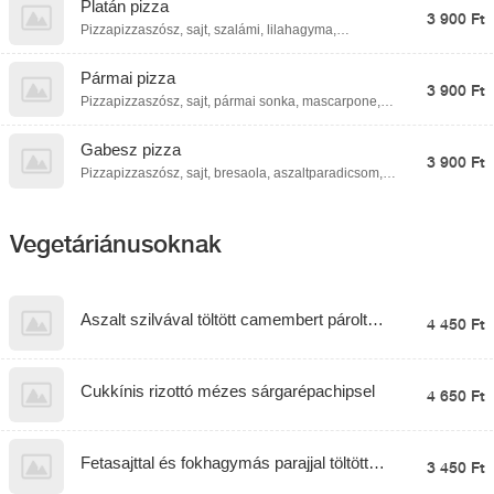
Platán pizza
3 900 Ft
Pizzapizzaszósz, sajt, szalámi, lilahagyma,
koktélparadicsom
Pármai pizza
3 900 Ft
Pizzapizzaszósz, sajt, pármai sonka, mascarpone,
rukkola, pirítottmagvak
Gabesz pizza
3 900 Ft
Pizzapizzaszósz, sajt, bresaola, aszaltparadicsom,
kéksajt, szalámi, koktélparadicsom
Vegetáriánusoknak
Aszalt szilvával töltött camembert párolt
4 450 Ft
rizzsel
Cukkínis rizottó mézes sárgarépachipsel
4 650 Ft
Fetasajttal és fokhagymás parajjal töltött
3 450 Ft
palacsinta pankó morzsában és