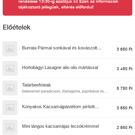
rendelése 13:30-ig szállítjuk ki! Ezek az információk
tájékoztató jellegűek, eltérés előfordul!
Előételek
Burrata Pármai sonkával és kovászolt
3 650 Ft
veknivel
Hortobágyi Lasagne alio olio mártással
3 450 Ft
Tatárbeefsteak
5 750 Ft
bekeverve! paradicsom, lilahagyma, paprikával és
pirítóssal
Konyakos Kacsamájpástétom pirított
3 850 Ft
kaláccsal narancslekvárral
Mini lángos kacsamájas lecsókrémmel
2 850 Ft