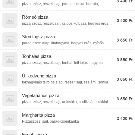
3 400 Ft
pizza szósz, reszelt sajt, pármai sonka, burrata,
bazsalikom
Rómeó pizza
3 400 Ft
pizza szósz, reszelt sajt, csípős kolbász, hegyes erős
paprika, lilahagyma
Sírni fogsz pizza
3 850 Ft
paradicsom alap, lilahagyma, hegyes erős, csípős
pepperoni, kolbász, füstölt csülök, reszelt sajt
Tonhalas pizza
3 850 Ft
pizza szósz, reszelt sajt, tonhal, főtt tojás, hagyma
Új kedvenc pizza
3 850 Ft
fokhagymás tejfölös alap, reszelt sajt, szalámi, sonka,
gomba, kukorica, bacon, füstölt sajt
Vegetáriánus pizza
3 850 Ft
pizza szósz, reszelt sajt, articsóka, padlizsán, cukkini,
olajbogyó
Margharita pizza
2 400 Ft
Pizzaszósz, sajt, paradicsomkarika
Funghi pizza