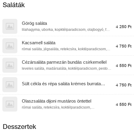
Saláták
Görög saláta
4 250 Ft
lilahagyma, uborka, kopktélparadicsom, olajbogyó, feta
sajt, fűszeres olívaolaj
Kacsamell saláta
4 750 Ft
római saláta, jégsaláta, retekcsíra, koktéparadicsom,
kacsamell, marinált lilahagyma, rukkola, bulgur
Cézársaláta parmezán bundás csirkemellel
4 550 Ft
leveles saláta, madársaláta, koktélparadicsom, pestos
zsemle kocka, pirított olajos magvak, szardelláspaszta
öntet, retekcsíra, parmezán sajt, parmezán bundás
csirkemell
Sült cékla és répa saláta krémes burrata
4 750 Ft
sajttal bulgurral és mézes balzsemecettel
Olaszsaláta dijoni mustáros öntettel
4 550 Ft
római saláta, retekcsíra, koktélparadicsom,
madársaláta, radicchio saláta, főtt tojás, parmezán,
pármai sonka, főtt tojás, dijoni mustáros öntet.
Desszertek