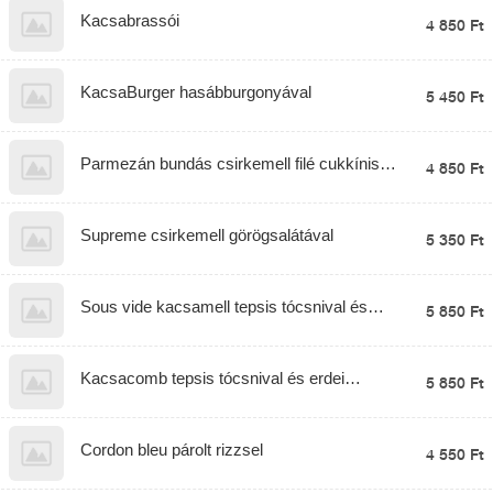
Kacsabrassói
4 850 Ft
KacsaBurger hasábburgonyával
5 450 Ft
Parmezán bundás csirkemell filé cukkínis
4 850 Ft
rizottóval
Supreme csirkemell görögsalátával
5 350 Ft
Sous vide kacsamell tepsis tócsnival és
5 850 Ft
barackchutneyval
Kacsacomb tepsis tócsnival és erdei
5 850 Ft
gyümölcs raguval
Cordon bleu párolt rizzsel
4 550 Ft