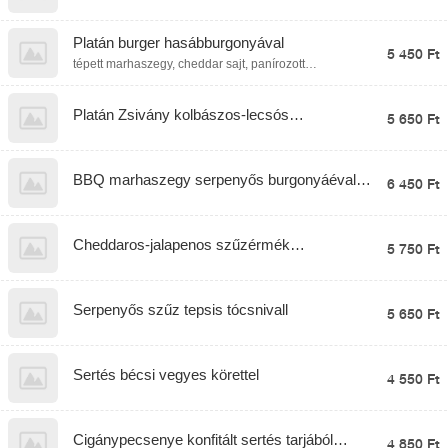
spatzlevel
Platán burger hasábburgonyával
5 450 Ft
tépett marhaszegy, cheddar sajt, panírozott
hagymakarika, paradicsom, jégsaláta, marinált
hagyma, titkos szósz
Platán Zsivány kolbászos-lecsós
5 650 Ft
burgonyaraguval
BBQ marhaszegy serpenyős burgonyáéval
6 450 Ft
és grillezett kukoricával
Cheddaros-jalapenos szűzérmék
5 750 Ft
Mac&Cheese tésztával
Serpenyős szűz tepsis tócsnivall
5 650 Ft
Sertés bécsi vegyes körettel
4 550 Ft
Cigánypecsenye konfitált sertés tarjából
4 850 Ft