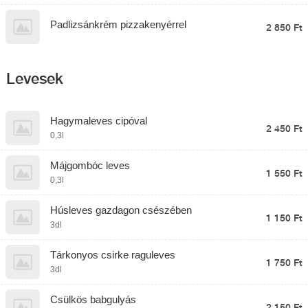
Padlizsánkrém pizzakenyérrel
2 850 Ft
Levesek
Hagymaleves cipóval
2 450 Ft
0,3l
Májgombóc leves
1 550 Ft
0,3l
Húsleves gazdagon csészében
1 150 Ft
3dl
Tárkonyos csirke raguleves
1 750 Ft
3dl
Csülkös babgulyás
2 150 Ft