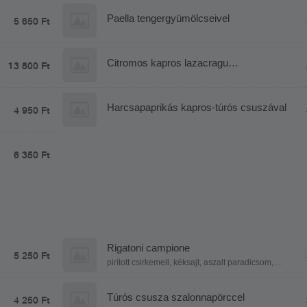
Paella tengergyümölcseivel
5 650 Ft
Citromos kapros lazacragu
13 800 Ft
petrezselymes mogyoróburgonyával
Harcsapaprikás kapros-túrós csuszával
4 950 Ft
6 350 Ft
Rigatoni campione
5 250 Ft
pirított csirkemell, kéksajt, aszalt paradicsom,
mozzarella golyó, bébi spenót, tejszín, parmezán
Túrós csusza szalonnapörccel
4 250 Ft