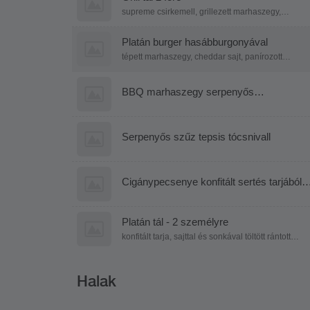
supreme csirkemell, grillezett marhaszegy,
grillezett sajt, grillkolbász, grillezett branzino,
grillezett zöldségek, párolt rizs, fűszeres
steakburgonya, hasábburgonya, aglio olio
Platán burger hasábburgonyával
mártás
tépett marhaszegy, cheddar sajt, panírozott
hagymakarika, paradicsom, jégsaláta, marinált
hagyma, titkos szósz
BBQ marhaszegy serpenyős
burgonyáéval és grillezett kukoricával
Serpenyős szűz tepsis tócsnivall
Cigánypecsenye konfitált sertés tarjából
steakburgonyával, lecsokrémmel és
almapaprikával
Platán tál - 2 személyre
konfitált tarja, sajttal és sonkával töltött rántott
csirkemell, kacsamell filé, sörös csülök, rántott
sajt, párolt rizs., steak burgonya,
hgasábburgonya, póréhagymamártás
Halak