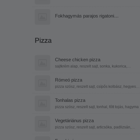
Fokhagymás parajos rigatoni
lazacmorzsával
Pizza
Cheese chicken pizza
sajtkrém alap, reszelt sajt, sonka, kukorica,
csirkemell kocka, parmezán
Rómeó pizza
pizza szósz, reszelt sajt, csípős kolbász, hegyes
erős paprika, lilahagyma
Tonhalas pizza
pizza szósz, reszelt sajt, tonhal, főtt tojás, hagyma
Vegetáriánus pizza
pizza szósz, reszelt sajt, articsóka, padlizsán,
cukkini, olajbogyó