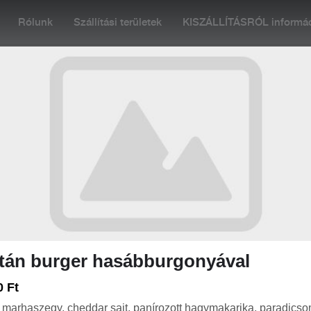
Rólunk
Szállítási területek
KISZÁLLÍTÁSRÓL informáci
at 09:00
Rendelés: Zárva. Nyitás: Szombat 09:00
HA
HALAK
TÉSZTÁK
PIZZA
VEGETÁRIÁNUSOKNAK
tán burger hasábburgonyával
i, a konyhánk most zárva. Nyitás: Szombat 09:00
0 Ft
t marhaszegy, cheddar sajt, panírozott hagymakarika, paradicso