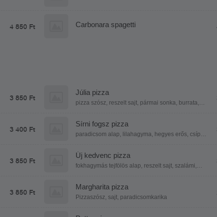
Carbonara spagetti
4 850 Ft
Júlia pizza
3 850 Ft
pizza szósz, reszelt sajt, pármai sonka, burrata,
bazsalikom
Sírni fogsz pizza
3 400 Ft
paradicsom alap, lilahagyma, hegyes erős, csípős
pepperoni, kolbász, füstölt csülök, reszelt sajt
Új kedvenc pizza
3 850 Ft
fokhagymás tejfölös alap, reszelt sajt, szalámi,
sonka, gomba, kukorica, bacon, füstölt sajt
Margharita pizza
3 850 Ft
Pizzaszósz, sajt, paradicsomkarika