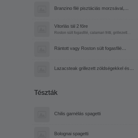
Branzino filé pisztáciás morzsával,
grillezett zöldségekkel, citrusos kapros
mártással
Vitorlás tál 2 főre
Roston sült fogasfilé, calamari fritti, grillezett
lazac, rántott harcsafilé, párolt rizs,
petrezselymes mogyoróburgonya, fűszeres
steakburgonya, citrusos-kapros mártás
Rántott vagy Roston sült fogasfilé
fokhagymás parajos rizzsel
Lazacsteak grillezett zöldségekkel és
kapros citrusmártással
Tészták
Chilis garnélás spagetti
Bolognai spagetti