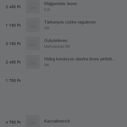
Májgombóc leves
2 450 Ft
0,3l
Tárkonyos csirke raguleves
1 150 Ft
3dl
Gulyásleves
2 150 Ft
Marhagulyás 5dl
Hideg kovászos uborka leves pirított
2 450 Ft
garnélával
3dl
1 750 Ft
Kacsabrassói
4 750 Ft