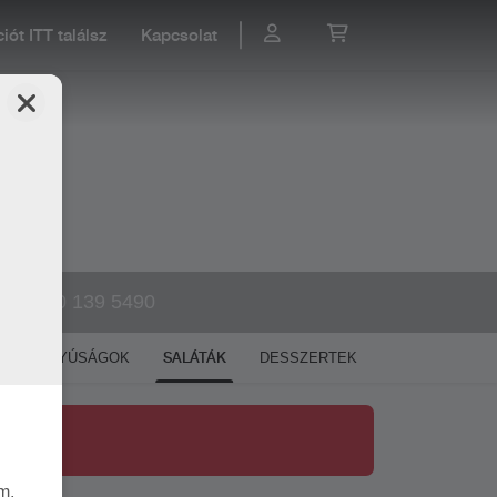
ót ITT találsz
Kapcsolat
+36 30 139 5490
SALÁTÁK
SAVANYÚSÁGOK
DESSZERTEK
m,