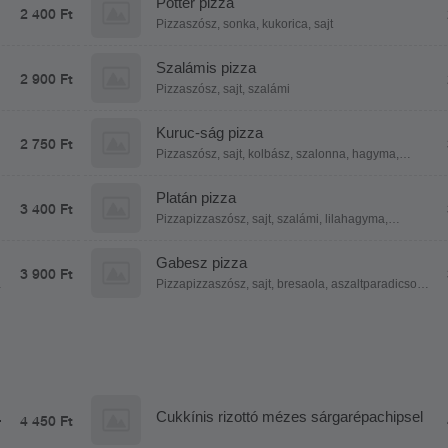
Potter pizza
2 400 Ft
Pizzaszósz, sonka, kukorica, sajt
Szalámis pizza
2 900 Ft
Pizzaszósz, sajt, szalámi
Kuruc-ság pizza
2 750 Ft
Pizzaszósz, sajt, kolbász, szalonna, hagyma,
csípős pepperoni
Platán pizza
3 400 Ft
Pizzapizzaszósz, sajt, szalámi, lilahagyma,
koktélparadicsom
Gabesz pizza
3 900 Ft
Pizzapizzaszósz, sajt, bresaola, aszaltparadicsom,
kéksajt, szalámi, koktélparadicsom
Cukkínis rizottó mézes sárgarépachipsel
4 450 Ft