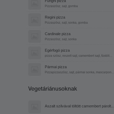
Funghi pizza
Pizzaszósz, sajt, gomba
Regini pizza
Pizzaszósz, sajt, sonka, gomba
Cardinale pizza
Pizzaszósz, sajt, sonka
Egérfogó pizza
pizza szósz, reszelt sajt, camembert sajt, füstölt
sajt, parmezán
Pármai pizza
Pizzapizzaszósz, sajt, pármai sonka, mascarpone,
rukkola, pirítottmagvak
Vegetáriánusoknak
Aszalt szilvával töltött camembert párolt
rizzsel