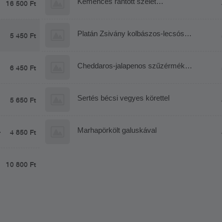
Kemencés rántott szelet
16 500 Ft
savanyúkáposztás spatzlevel
Platán Zsivány kolbászos-lecsós
5 450 Ft
burgonyaraguval
Cheddaros-jalapenos szűzérmék
6 450 Ft
Mac&Cheese tésztával
Sertés bécsi vegyes körettel
5 650 Ft
Marhapörkölt galuskával
4 850 Ft
10 800 Ft