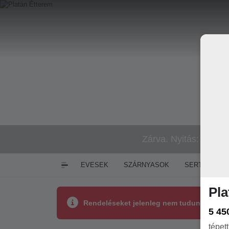
Zárva. Nyitás: Szomb
ELŐÉTELEK
LEVESEK
SZÁRNYASOK
SERTÉS-MAR
Pla
Rendeléseket jelenleg nem tudunk fogadn
5 45
tépet