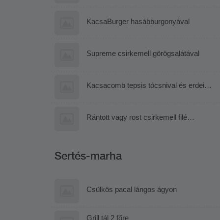
KacsaBurger hasábburgonyával
Supreme csirkemell görögsalátával
Kacsacomb tepsis tócsnival és erdei
gyümölcs raguval
Rántott vagy rost csirkemell filé
paradicsomos-fokhagymás rigatoni
tésztával
Sertés-marha
Csülkös pacal lángos ágyon
Grill tál 2 főre