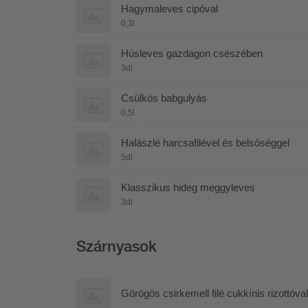
Hagymaleves cipóval
0,3l
Húsleves gazdagon csészében
3dl
Csülkös babgulyás
0,5l
Halászlé harcsafilével és belsőséggel
5dl
Klasszikus hideg meggyleves
3dl
Szárnyasok
Görögös csirkemell filé cukkínis rizottóval