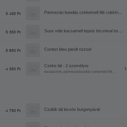
Parmezán bundás csirkemell filé cukkínis
5 450 Ft
rizottóval
Sous vide kacsamell tepsis tócsnival és
5 350 Ft
barackchutneyval
Cordon bleu párolt rizzsel
5 850 Ft
Csirke tál - 2 személyre
4 350 Ft
1
kacsacomb, parmezánbundás csirkemell filé,
rántott csirkemell filé, sajttal és sonkával töltött
csirkemell filé rántva, rántott sajt, párolt rizs,
fűszeres steakburgonya, serpenyős burgonya,
póréhagymamártás
Csülök tál lecsós burgonyával
4 750 Ft