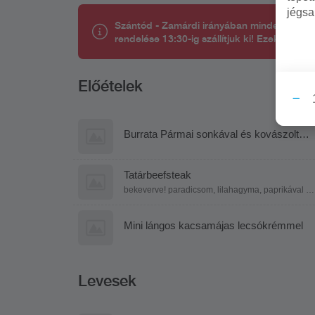
jégsa
Szántód - Zamárdi irányában minden nap 11:3
rendelése 13:30-ig szállítjuk ki! Ezek az info
Előételek
Burrata Pármai sonkával és kovászolt
veknivel
Tatárbeefsteak
bekeverve! paradicsom, lilahagyma, paprikával és
pirítóssal
Mini lángos kacsamájas lecsókrémmel
Levesek