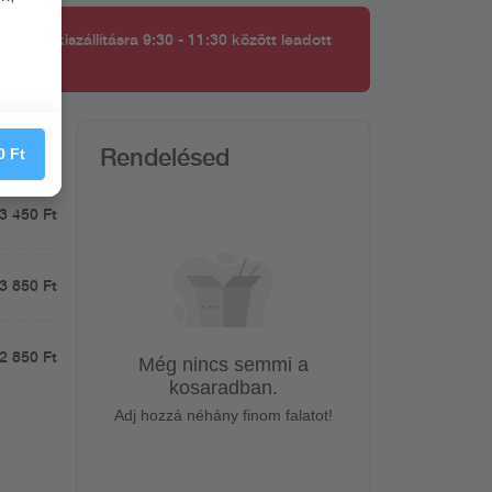
kerül kiszállításra 9:30 - 11:30 között leadott
Rendelésed
0
Ft
3 450 Ft
3 850 Ft
2 850 Ft
Még nincs semmi a
kosaradban.
Adj hozzá néhány finom falatot!