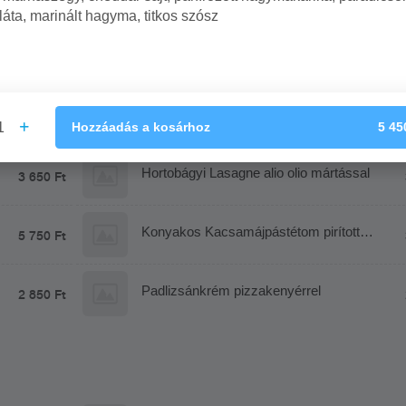
láta, marinált hagyma, titkos szósz
0-kor indulunk! Más irányokban :9:25-ig leadott rendelésük, 11:00-ig 
rmációk tájékoztató jellegűek, eltérés előfordul!
1
Hozzáadás
a kosárhoz
5 45
Hortobágyi Lasagne alio olio mártással
3 650 Ft
Konyakos Kacsamájpástétom pirított
5 750 Ft
kaláccsal narancslekvárral
Padlizsánkrém pizzakenyérrel
2 850 Ft