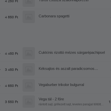
4 250 Ft
Carbonara spagetti
4 850 Ft
Cukkínis rizottó mézes sárgarépachipsel
4 450 Ft
Kéksajtos és aszalt paradicsomos
3 450 Ft
gnocchi mozzarella golyókkal és
bébispenóttal
t
Vegaburber trikolor bulgurral
4 650 Ft
Vega tál - 2 főre
3 550 Ft
1
rántott sajt, grillezett sajt, leveles parajjal töltött
palacsinta, aszalt szilvával töltött camambert,