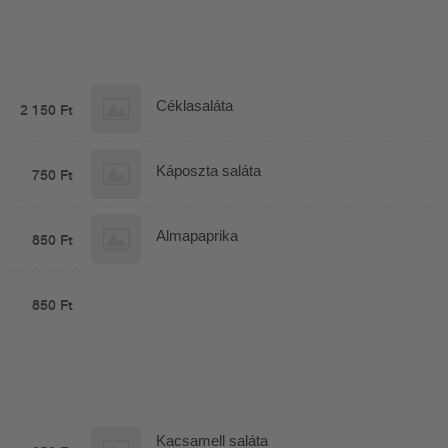
panírozott hagymakarika, párolt rizs, fűszeres
steakburgonya, trikolor bulgur, tartármártás
Céklasaláta
2 150 Ft
Káposzta saláta
750 Ft
Almapaprika
850 Ft
850 Ft
Kacsamell saláta