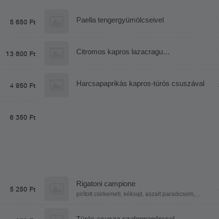
Paella tengergyümölcseivel
5 650 Ft
Citromos kapros lazacragu
13 800 Ft
petrezselymes mogyoróburgonyával
Harcsapaprikás kapros-túrós csuszával
4 950 Ft
6 350 Ft
Rigatoni campione
5 250 Ft
pirított csirkemell, kéksajt, aszalt paradicsom,
mozzarella golyó, bébi spenót, tejszín, parmezán
Túrós csusza szalonnapörccel