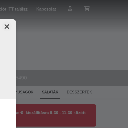
ót ITT találsz
Kapcsolat
30 139 5490
SALÁTÁK
SAVANYÚSÁGOK
DESSZERTEK
0-ig kerül kiszállításra 9:30 - 11:30 között