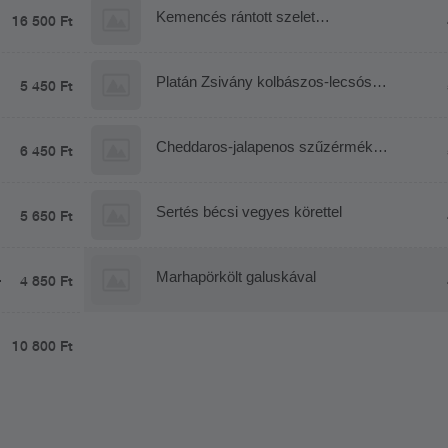
Kemencés rántott szelet
16 500 Ft
savanyúkáposztás spatzlevel
Platán Zsivány kolbászos-lecsós
5 450 Ft
burgonyaraguval
Cheddaros-jalapenos szűzérmék
6 450 Ft
Mac&Cheese tésztával
Sertés bécsi vegyes körettel
5 650 Ft
Marhapörkölt galuskával
4 850 Ft
10 800 Ft