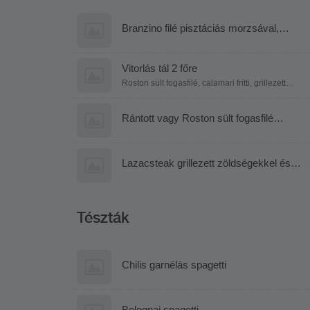
Branzino filé pisztáciás morzsával,
grillezett zöldségekkel, citrusos kapros
mártással
Vitorlás tál 2 főre
Roston sült fogasfilé, calamari fritti, grillezett
lazac, rántott harcsafilé, párolt rizs,
petrezselymes mogyoróburgonya, fűszeres
steakburgonya, citrusos-kapros mártás
Rántott vagy Roston sült fogasfilé
fokhagymás parajos rizzsel
Lazacsteak grillezett zöldségekkel és
kapros citrusmártással
Tészták
Chilis garnélás spagetti
Bolognai spagetti