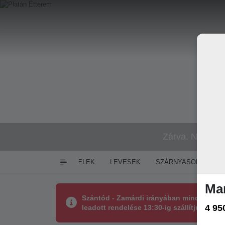
Zárva. Nyitás:
ELŐÉTELEK
LEVESEK
SZÁRNYASOK
SE
Mar
Szántód - Zamárdi irányában minden nap 11
4 95
leadott rendelése 13:30-ig szállítjuk ki! E