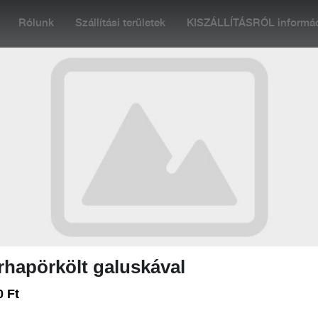
Rólunk
Szállítási területek
KISZÁLLÍTÁSRÓL informáci
 Ma 09:00
Rendelés: Zárva. Nyitás: Ma 09:00
+36 
RTÉS-MARHA
HALAK
TÉSZTÁK
VEGETÁRIÁNUSOKNAK
hapörkölt galuskával
:30-kor indulunk! Más irányokban :9:25-ig leadott rendelésük, 11:0
0 Ft
zek az információk tájékoztató jellegűek, eltérés előfordul!