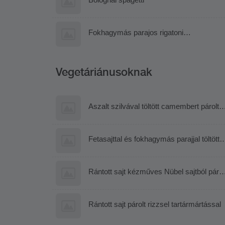
Fokhagymás parajos rigatoni
lazacmorzsával
Vegetáriánusoknak
Aszalt szilvával töltött camembert párolt
rizzsel
Fetasajttal és fokhagymás parajjal töltött
palacsinta pankó morzsában és
rukkolasalátával
Rántott sajt kézműves Nübel sajtból párol
rizzsel és tartármátással
Rántott sajt párolt rizzsel tartármártással