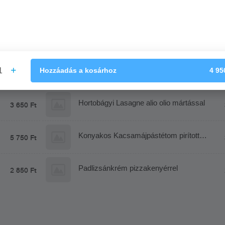
0-kor indulunk! Más irányokban :9:25-ig leadott rendelésük, 11:00-ig 
rmációk tájékoztató jellegűek, eltérés előfordul!
1
Hozzáadás
a kosárhoz
4 95
Hortobágyi Lasagne alio olio mártással
3 650 Ft
Konyakos Kacsamájpástétom pirított
5 750 Ft
kaláccsal narancslekvárral
Padlizsánkrém pizzakenyérrel
2 850 Ft