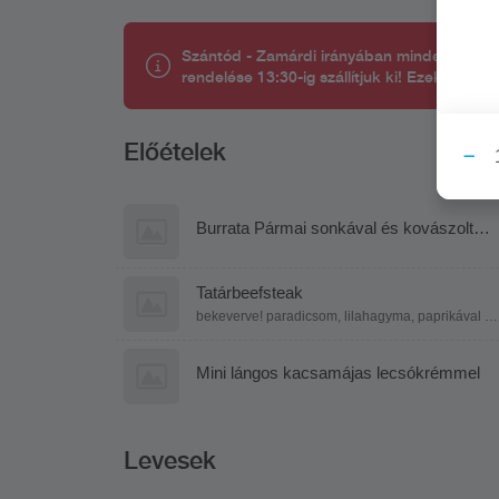
Szántód - Zamárdi irányában minden nap 11:3
rendelése 13:30-ig szállítjuk ki! Ezek az info
Előételek
Burrata Pármai sonkával és kovászolt
veknivel
Tatárbeefsteak
bekeverve! paradicsom, lilahagyma, paprikával és
pirítóssal
Mini lángos kacsamájas lecsókrémmel
Levesek