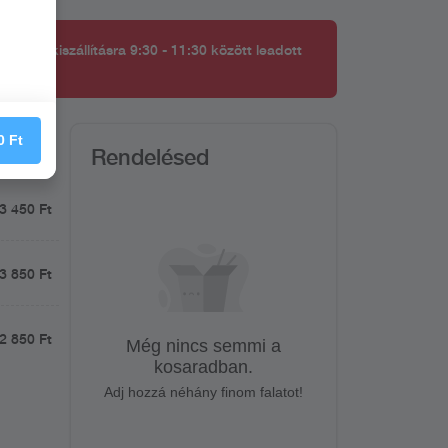
kerül kiszállításra 9:30 - 11:30 között leadott
0
Ft
Rendelésed
3 450 Ft
3 850 Ft
2 850 Ft
Még nincs semmi a
kosaradban.
Adj hozzá néhány finom falatot!