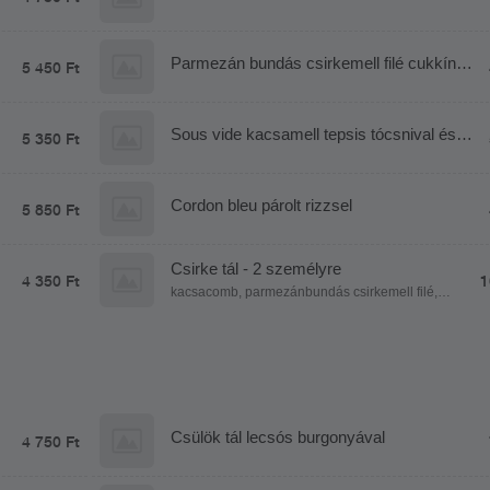
Parmezán bundás csirkemell filé cukkínis
5 450 Ft
rizottóval
Sous vide kacsamell tepsis tócsnival és
5 350 Ft
barackchutneyval
Cordon bleu párolt rizzsel
5 850 Ft
Csirke tál - 2 személyre
4 350 Ft
1
kacsacomb, parmezánbundás csirkemell filé,
rántott csirkemell filé, sajttal és sonkával töltött
csirkemell filé rántva, rántott sajt, párolt rizs,
fűszeres steakburgonya, serpenyős burgonya,
póréhagymamártás
Csülök tál lecsós burgonyával
4 750 Ft