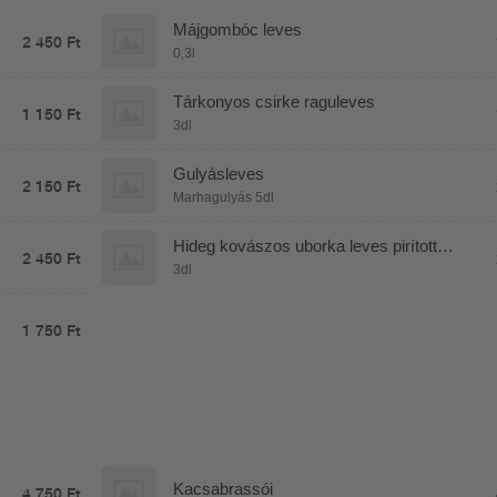
Májgombóc leves
2 450 Ft
0,3l
Tárkonyos csirke raguleves
1 150 Ft
3dl
Gulyásleves
2 150 Ft
Marhagulyás 5dl
Hideg kovászos uborka leves pirított
2 450 Ft
garnélával
3dl
1 750 Ft
Kacsabrassói
4 750 Ft