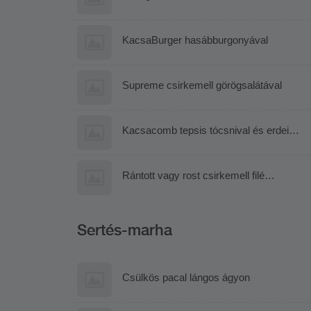
KacsaBurger hasábburgonyával
Supreme csirkemell görögsalátával
Kacsacomb tepsis tócsnival és erdei
gyümölcs raguval
Rántott vagy rost csirkemell filé
paradicsomos-fokhagymás rigatoni
tésztával
Sertés-marha
Csülkös pacal lángos ágyon