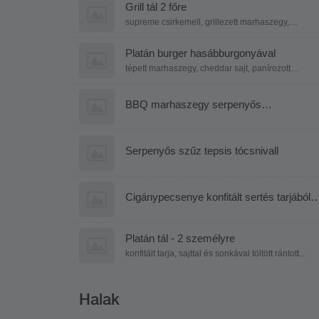
Grill tál 2 főre
supreme csirkemell, grillezett marhaszegy,
grillezett sajt, grillkolbász, grillezett branzino,
grillezett zöldségek, párolt rizs, fűszeres
steakburgonya, hasábburgonya, aglio olio
Platán burger hasábburgonyával
mártás
tépett marhaszegy, cheddar sajt, panírozott
hagymakarika, paradicsom, jégsaláta, marinált
hagyma, titkos szósz
BBQ marhaszegy serpenyős
burgonyáéval és grillezett kukoricával
Serpenyős szűz tepsis tócsnivall
Cigánypecsenye konfitált sertés tarjából
steakburgonyával, lecsokrémmel és
almapaprikával
Platán tál - 2 személyre
konfitált tarja, sajttal és sonkával töltött rántott
csirkemell, kacsamell filé, sörös csülök, rántott
sajt, párolt rizs., steak burgonya,
hgasábburgonya, póréhagymamártás
Halak