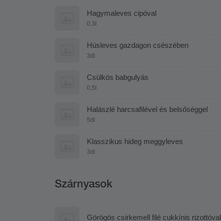
Hagymaleves cipóval
0,3l
Húsleves gazdagon csészében
3dl
Csülkös babgulyás
0,5l
Halászlé harcsafilével és belsőséggel
5dl
Klasszikus hideg meggyleves
3dl
Szárnyasok
Görögös csirkemell filé cukkínis rizottóval