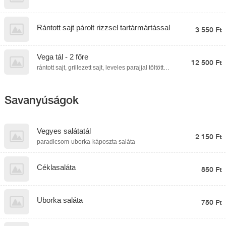
Rántott sajt párolt rizzsel tartármártással
3 550 Ft
Vega tál - 2 főre
12 500 Ft
rántott sajt, grillezett sajt, leveles parajjal töltött
palacsinta, aszalt szilvával töltött camambert,
panírozott hagymakarika, párolt rizs, fűszeres
steakburgonya, trikolor bulgur, tartármártás
Savanyúságok
Vegyes salátatál
2 150 Ft
paradicsom-uborka-káposzta saláta
Céklasaláta
850 Ft
Uborka saláta
750 Ft