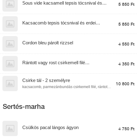
Sous vide kacsamell tepsis tócsnival és
5 850 Ft
barackchutneyval
Kacsacomb tepsis tócsnival és erdei
5 850 Ft
gyümölcs raguval
Cordon bleu párolt rizzsel
4 550 Ft
Rántott vagy rost csirkemell filé
4 350 Ft
paradicsomos-fokhagymás rigatoni tésztával
Csirke tál - 2 személyre
10 800 Ft
kacsacomb, parmezánbundás csirkemell filé, rántott
csirkemell filé, sajttal és sonkával töltött csirkemell filé
rántva, rántott sajt, párolt rizs, fűszeres
steakburgonya, serpenyős burgonya,
póréhagymamártás
Sertés-marha
Csülkös pacal lángos ágyon
4 750 Ft