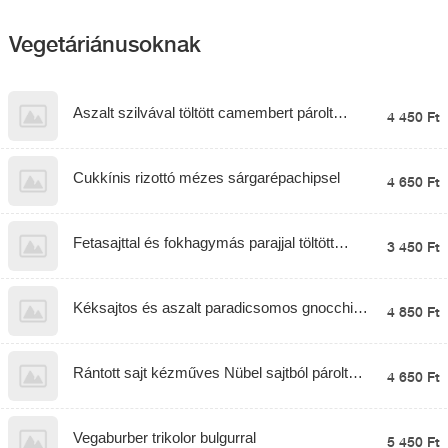
Vegetáriánusoknak
Aszalt szilvával töltött camembert párolt
4 450 Ft
rizzsel
Cukkínis rizottó mézes sárgarépachipsel
4 650 Ft
Fetasajttal és fokhagymás parajjal töltött
3 450 Ft
palacsinta pankó morzsában és
rukkolasalátával
Kéksajtos és aszalt paradicsomos gnocchi
4 850 Ft
mozzarella golyókkal és bébispenóttal
Rántott sajt kézműves Nübel sajtból párolt
4 650 Ft
rizzsel és tartármátással
Vegaburber trikolor bulgurral
5 450 Ft