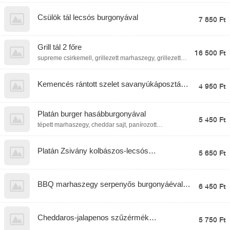
Csülök tál lecsós burgonyával
7 850 Ft
Grill tál 2 főre
16 500 Ft
supreme csirkemell, grillezett marhaszegy, grillezett
sajt, grillkolbász, grillezett branzino, grillezett
zöldségek, párolt rizs, fűszeres steakburgonya,
hasábburgonya, aglio olio mártás
Kemencés rántott szelet savanyúkáposztás
4 950 Ft
spatzlevel
Platán burger hasábburgonyával
5 450 Ft
tépett marhaszegy, cheddar sajt, panírozott
hagymakarika, paradicsom, jégsaláta, marinált
hagyma, titkos szósz
Platán Zsivány kolbászos-lecsós
5 650 Ft
burgonyaraguval
BBQ marhaszegy serpenyős burgonyáéval
6 450 Ft
és grillezett kukoricával
Cheddaros-jalapenos szűzérmék
5 750 Ft
Mac&Cheese tésztával