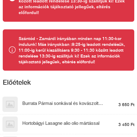
között leadott rendelése 13:30-ig szállítjuk ki! Ezek
az információk tájékoztató jellegűek, eltérés
előfordul!
Szántód - Zamárdi irányában minden nap 11:30-kor
indulunk! Más irányokban :9:25-ig leadott rendelésük,
11:00-ig kerül kiszállításra 9:30 - 11:30 között leadott
rendelése 13:30-ig szállítjuk ki! Ezek az információk
tájékoztató jellegűek, eltérés előfordul!
Előételek
Burrata Pármai sonkával és kovászolt
3 650 Ft
veknivel
Hortobágyi Lasagne alio olio mártással
3 450 Ft