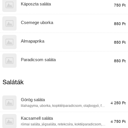
Káposzta saláta
750 Ft
Csemege uborka
850 Ft
Almapaprika
850 Ft
Paradicsom saláta
850 Ft
Saláták
Görög saláta
4 250 Ft
lilahagyma, uborka, kopktélparadicsom, olajbogyó, feta
sajt, fűszeres olívaolaj
Kacsamell saláta
4 750 Ft
római saláta, jégsaláta, retekcsíra, koktéparadicsom,