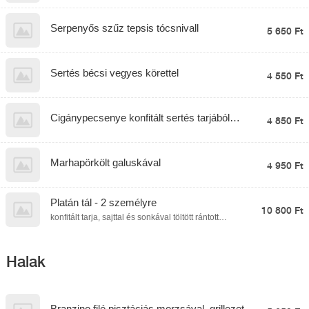
Serpenyős szűz tepsis tócsnivall
5 650 Ft
Sertés bécsi vegyes körettel
4 550 Ft
Cigánypecsenye konfitált sertés tarjából
4 850 Ft
steakburgonyával, lecsokrémmel és
almapaprikával
Marhapörkölt galuskával
4 950 Ft
Platán tál - 2 személyre
10 800 Ft
konfitált tarja, sajttal és sonkával töltött rántott
csirkemell, kacsamell filé, sörös csülök, rántott sajt,
párolt rizs., steak burgonya, hgasábburgonya,
póréhagymamártás
Halak
Branzino filé pisztáciás morzsával, grillezett