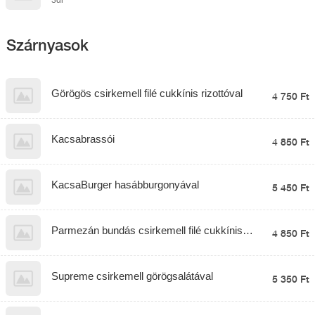
3dl
Szárnyasok
Görögös csirkemell filé cukkínis rizottóval
4 750 Ft
Kacsabrassói
4 850 Ft
KacsaBurger hasábburgonyával
5 450 Ft
Parmezán bundás csirkemell filé cukkínis
4 850 Ft
rizottóval
Supreme csirkemell görögsalátával
5 350 Ft