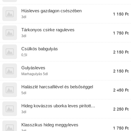
Húsleves gazdagon csészében
1 150 Ft
3dl
Tárkonyos csirke raguleves
1 750 Ft
3dl
Csülkös babgulyás
2 150 Ft
0,5l
Gulyásleves
2 150 Ft
Marhagulyás 5dl
Halászlé harcsafilével és belsőséggel
2 450 Ft
5dl
Hideg kovászos uborka leves pirított
2 250 Ft
garnélával
3dl
Klasszikus hideg meggyleves
1 750 Ft