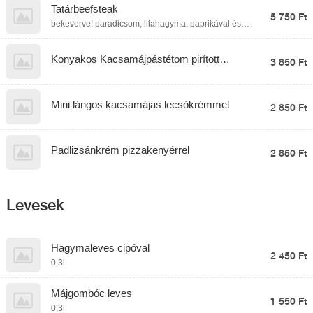
Tatárbeefsteak
5 750 Ft
bekeverve! paradicsom, lilahagyma, paprikával és
pirítóssal
Konyakos Kacsamájpástétom pirított
3 850 Ft
kaláccsal narancslekvárral
Mini lángos kacsamájas lecsókrémmel
2 850 Ft
Padlizsánkrém pizzakenyérrel
2 850 Ft
Levesek
Hagymaleves cipóval
2 450 Ft
0,3l
Májgombóc leves
1 550 Ft
0,3l