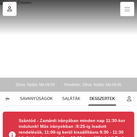
Zárva. Nyitás: Ma 09:00
Rendelés: Zárva. Nyitás: Ma 09:00
DESSZERTEK
KNAK
SAVANYÚSÁGOK
SALÁTÁK
Szántód - Zamárdi irányában minden nap 11:30-kor
indulunk! Más irányokban :9:25-ig leadott
rendelésük, 11:00-ig kerül kiszállításra 9:30 - 11:30