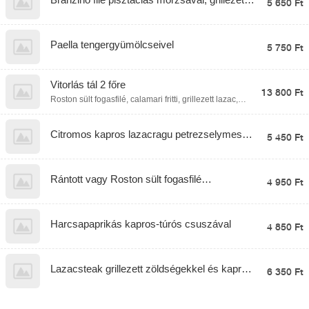
5 650 Ft
zöldségekkel, citrusos kapros mártással
Paella tengergyümölcseivel
5 750 Ft
Vitorlás tál 2 főre
13 800 Ft
Roston sült fogasfilé, calamari fritti, grillezett lazac,
rántott harcsafilé, párolt rizs, petrezselymes
mogyoróburgonya, fűszeres steakburgonya, citrusos-
kapros mártás
Citromos kapros lazacragu petrezselymes
5 450 Ft
mogyoróburgonyával
Rántott vagy Roston sült fogasfilé
4 950 Ft
fokhagymás parajos rizzsel
Harcsapaprikás kapros-túrós csuszával
4 850 Ft
Lazacsteak grillezett zöldségekkel és kapros
6 350 Ft
citrusmártással