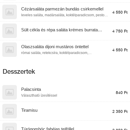
kacsamell, marinált lilahagyma, rukkola, bulgur
Cézársaláta parmezán bundás csirkemellel
4 550 Ft
leveles saláta, madársaláta, koktélparadicsom, pestos
zsemle kocka, pirított olajos magvak, szardelláspaszta
öntet, retekcsíra, parmezán sajt, parmezán bundás
csirkemell
Sült cékla és répa saláta krémes burrata
4 750 Ft
sajttal bulgurral és mézes balzsemecettel
Olaszsaláta dijoni mustáros öntettel
4 550 Ft
római saláta, retekcsíra, koktélparadicsom,
madársaláta, radicchio saláta, főtt tojás, parmezán,
pármai sonka, főtt tojás, dijoni mustáros öntet.
Desszertek
Palacsinta
840 Ft
Választható ízesítéssel
Tiramisu
2 350 Ft
Túrógombóc fahéjas tejföllel