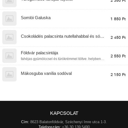
2 350 Ft
Somlói Galuska
1 850 Ft
Csokoládés palacsinta nutellahabbal és sós
2 450 Ft
karamellel
Földvár palacsintája
2 550 Ft
fahéjas gyümölccsel és túrókrémmel töltve. helyben
fogyasztva kemencében sütve ;)
Mákosguba vanília sodóval
2 150 Ft
KAPCSOLAT
Cím:
8623 Balatonföldvár, Széchenyi Imre utca 1-3.
Telefonszám:
+36 30 139 5490