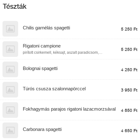
Tészták
Chilis garnélás spagetti
5 250 Ft
Rigatoni campione
5 250 Ft
pirított csirkemell, kéksajt, aszalt paradicsom,
mozzarella golyó, bébi spenót, tejszín, parmezán
Bolognai spagetti
4 250 Ft
Túrós csusza szalonnapörccel
3 950 Ft
Fokhagymás parajos rigatoni lazacmorzsával
4 850 Ft
Carbonara spagetti
4 650 Ft