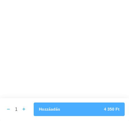
Email:
info@platanetterem.hu
INFORMÁCIÓK
Felhasználási feltételek
Adatkezelési tájékoztató
Kapcsolat
KÖVESS MINKET
Facebook
Instagram
Google
Tripadvisor
1
Hozzáadás
4 350
Ft